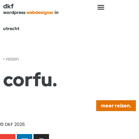
dkf
wordpress
webdesigner
in
utrecht
◦ reizen
corfu.
meer reizen.
© DKF 2026